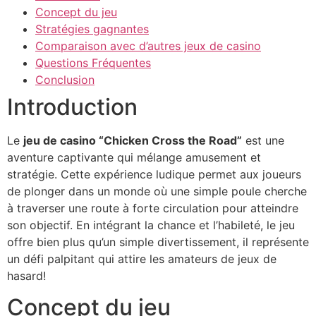
Concept du jeu
Stratégies gagnantes
Comparaison avec d’autres jeux de casino
Questions Fréquentes
Conclusion
Introduction
Le
jeu de casino “Chicken Cross the Road”
est une
aventure captivante qui mélange amusement et
stratégie. Cette expérience ludique permet aux joueurs
de plonger dans un monde où une simple poule cherche
à traverser une route à forte circulation pour atteindre
son objectif. En intégrant la chance et l’habileté, le jeu
offre bien plus qu’un simple divertissement, il représente
un défi palpitant qui attire les amateurs de jeux de
hasard!
Concept du jeu