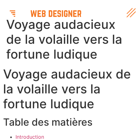
Voyage audacieux
de la volaille vers la
fortune ludique
Voyage audacieux de
la volaille vers la
fortune ludique
Table des matières
Introduction