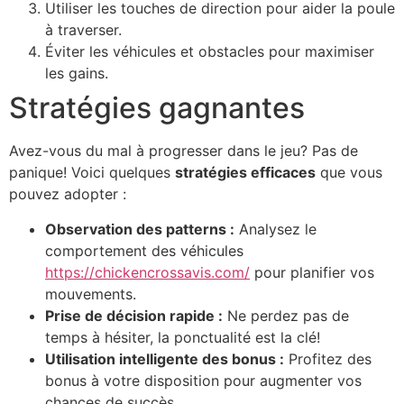
Utiliser les touches de direction pour aider la poule
à traverser.
Éviter les véhicules et obstacles pour maximiser
les gains.
Stratégies gagnantes
Avez-vous du mal à progresser dans le jeu? Pas de
panique! Voici quelques
stratégies efficaces
que vous
pouvez adopter :
Observation des patterns :
Analysez le
comportement des véhicules
https://chickencrossavis.com/
pour planifier vos
mouvements.
Prise de décision rapide :
Ne perdez pas de
temps à hésiter, la ponctualité est la clé!
Utilisation intelligente des bonus :
Profitez des
bonus à votre disposition pour augmenter vos
chances de succès.