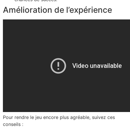
Amélioration de l’expérience
Pour rendre le jeu encore plus agréable, suivez ces
conseils :