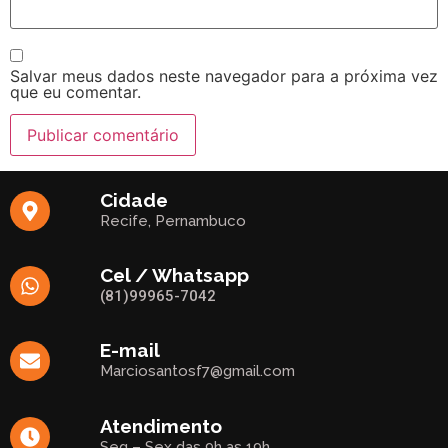
Salvar meus dados neste navegador para a próxima vez
que eu comentar.
Cidade
Recife, Pernambuco
Cel / Whatsapp
(81)99965-7042
E-mail
Marciosantosf7@gmail.com
Atendimento
Seg – Sex das 9h as 19h