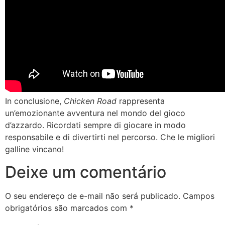
In conclusione,
Chicken Road
rappresenta
un’emozionante avventura nel mondo del gioco
d’azzardo. Ricordati sempre di giocare in modo
responsabile e di divertirti nel percorso. Che le migliori
galline vincano!
Deixe um comentário
O seu endereço de e-mail não será publicado.
Campos
obrigatórios são marcados com
*