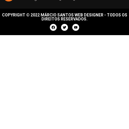
COPYRIGHT © 2022 MÁRCIO SANTOS WEB DESIGNER - TODOS OS
DIREITOS RESERVADOS.