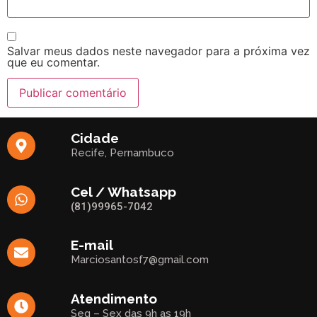
Salvar meus dados neste navegador para a próxima vez
que eu comentar.
Cidade
Recife, Pernambuco
Cel / Whatsapp
(81)99965-7042
E-mail
Marciosantosf7@gmail.com
Atendimento
Seg – Sex das 9h as 19h