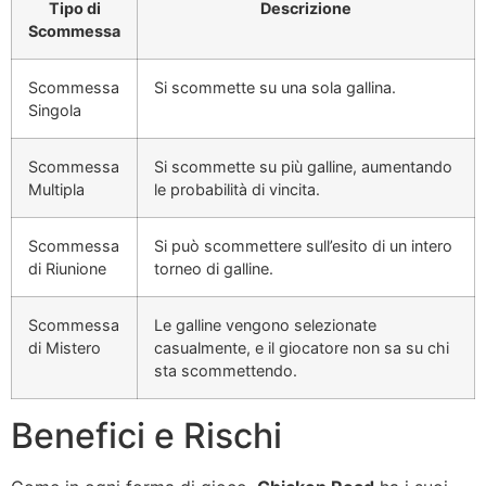
Tipo di
Descrizione
Scommessa
Scommessa
Si scommette su una sola gallina.
Singola
Scommessa
Si scommette su più galline, aumentando
Multipla
le probabilità di vincita.
Scommessa
Si può scommettere sull’esito di un intero
di Riunione
torneo di galline.
Scommessa
Le galline vengono selezionate
di Mistero
casualmente, e il giocatore non sa su chi
sta scommettendo.
Benefici e Rischi