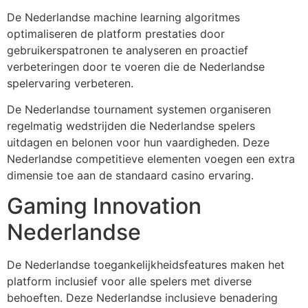
De Nederlandse machine learning algoritmes
optimaliseren de platform prestaties door
gebruikerspatronen te analyseren en proactief
verbeteringen door te voeren die de Nederlandse
spelervaring verbeteren.
De Nederlandse tournament systemen organiseren
regelmatig wedstrijden die Nederlandse spelers
uitdagen en belonen voor hun vaardigheden. Deze
Nederlandse competitieve elementen voegen een extra
dimensie toe aan de standaard casino ervaring.
Gaming Innovation
Nederlandse
De Nederlandse toegankelijkheidsfeatures maken het
platform inclusief voor alle spelers met diverse
behoeften. Deze Nederlandse inclusieve benadering