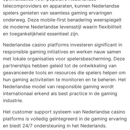
telecomproviders en apparaten, kunnen Nederlandse
spelers genieten van seamless gaming ervaringen
onderweg. Deze mobile-first benadering weerspiegelt
de moderne Nederlandse levensstijl waarin flexibiliteit
en toegankelijkheid essentieel zijn.
Nederlandse casino platforms investeren significant in
responsible gaming initiatives en werken nauw samen
met lokale organisaties voor spelersbescherming. Deze
partnerships hebben geleid tot de ontwikkeling van
geavanceerde tools en resources die spelers helpen om
hun gaming activiteiten te monitoren en te beheren. Het
Nederlandse model van responsible gaming wordt
internationaal erkend als best practice in de gaming
industrie.
Het customer support systeem van Nederlandse casino
platforms is volledig geïntegreerd in de gaming ervaring
en biedt 24/7 ondersteuning in het Nederlands.