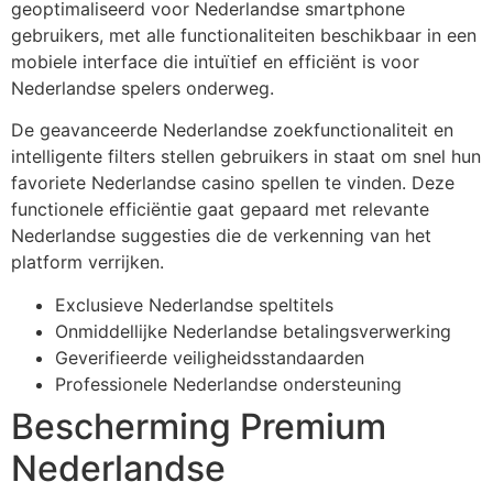
geoptimaliseerd voor Nederlandse smartphone
gebruikers, met alle functionaliteiten beschikbaar in een
mobiele interface die intuïtief en efficiënt is voor
Nederlandse spelers onderweg.
De geavanceerde Nederlandse zoekfunctionaliteit en
intelligente filters stellen gebruikers in staat om snel hun
favoriete Nederlandse casino spellen te vinden. Deze
functionele efficiëntie gaat gepaard met relevante
Nederlandse suggesties die de verkenning van het
platform verrijken.
Exclusieve Nederlandse speltitels
Onmiddellijke Nederlandse betalingsverwerking
Geverifieerde veiligheidsstandaarden
Professionele Nederlandse ondersteuning
Bescherming Premium
Nederlandse