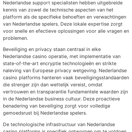
Nederlandse support specialisten hebben uitgebreide
kennis van zowel de technische aspecten van het
platform als de specifieke behoeften en verwachtingen
van Nederlandse spelers. Deze lokale expertise zorgt
voor snelle en efectieve oplossingen voor alle vragen en
problemen.
Beveiliging en privacy staan centraal in elke
Nederlandse casino operatie, met implementatie van
state-of-the-art encryptie technologieën en strikte
naleving van Europese privacy wetgeving. Nederlandse
casino platforms hanteren vaak beveiligingsstandaarden
die strenger zijn dan wettelijk vereist, omdat
vertrouwen en transparantie fundamentele waarden zijn
in de Nederlandse business cultuur. Deze proactieve
benadering van beveiliging zorgt voor volledige
gemoedsrust bij Nederlandse spelers.
De technologische infrastructuur van Nederlandse
casino platforms is specifiek ontworpen om te voldoen