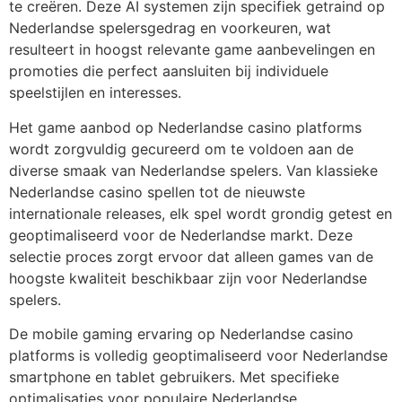
te creëren. Deze AI systemen zijn specifiek getraind op
Nederlandse spelersgedrag en voorkeuren, wat
resulteert in hoogst relevante game aanbevelingen en
promoties die perfect aansluiten bij individuele
speelstijlen en interesses.
Het game aanbod op Nederlandse casino platforms
wordt zorgvuldig gecureerd om te voldoen aan de
diverse smaak van Nederlandse spelers. Van klassieke
Nederlandse casino spellen tot de nieuwste
internationale releases, elk spel wordt grondig getest en
geoptimaliseerd voor de Nederlandse markt. Deze
selectie proces zorgt ervoor dat alleen games van de
hoogste kwaliteit beschikbaar zijn voor Nederlandse
spelers.
De mobile gaming ervaring op Nederlandse casino
platforms is volledig geoptimaliseerd voor Nederlandse
smartphone en tablet gebruikers. Met specifieke
optimalisaties voor populaire Nederlandse