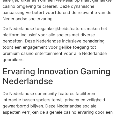
casino omgeving te creëren. Deze dynamische
aanpassing verbetert voortdurend de relevantie van de
Nederlandse spelervaring.
De Nederlandse toegankelijkheidsfeatures maken het
platform inclusief voor alle spelers met diverse
behoeften. Deze Nederlandse inclusieve benadering
toont een engagement voor gelijke toegang tot
premium casino entertainment voor alle Nederlandse
gebruikers.
Ervaring Innovation Gaming
Nederlandse
De Nederlandse community features faciliteren
interactie tussen spelers terwijl privacy en veiligheid
gewaarborgd blijven. Deze Nederlandse sociale
aspecten verrijken de algehele casino ervaring door een