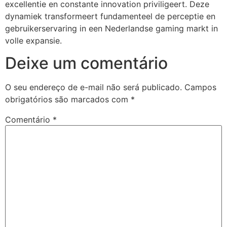
excellentie en constante innovation priviligeert. Deze
dynamiek transformeert fundamenteel de perceptie en
gebruikerservaring in een Nederlandse gaming markt in
volle expansie.
Deixe um comentário
O seu endereço de e-mail não será publicado.
Campos
obrigatórios são marcados com
*
Comentário
*