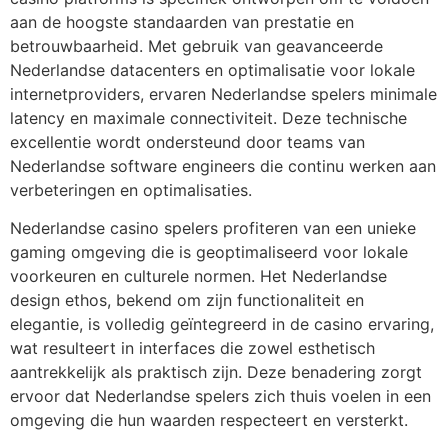
aan de hoogste standaarden van prestatie en
betrouwbaarheid. Met gebruik van geavanceerde
Nederlandse datacenters en optimalisatie voor lokale
internetproviders, ervaren Nederlandse spelers minimale
latency en maximale connectiviteit. Deze technische
excellentie wordt ondersteund door teams van
Nederlandse software engineers die continu werken aan
verbeteringen en optimalisaties.
Nederlandse casino spelers profiteren van een unieke
gaming omgeving die is geoptimaliseerd voor lokale
voorkeuren en culturele normen. Het Nederlandse
design ethos, bekend om zijn functionaliteit en
elegantie, is volledig geïntegreerd in de casino ervaring,
wat resulteert in interfaces die zowel esthetisch
aantrekkelijk als praktisch zijn. Deze benadering zorgt
ervoor dat Nederlandse spelers zich thuis voelen in een
omgeving die hun waarden respecteert en versterkt.