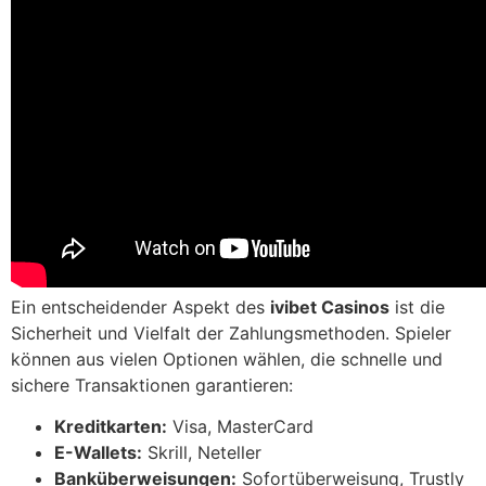
Ein entscheidender Aspekt des
ivibet Casinos
ist die
Sicherheit und Vielfalt der Zahlungsmethoden. Spieler
können aus vielen Optionen wählen, die schnelle und
sichere Transaktionen garantieren:
Kreditkarten:
Visa, MasterCard
E-Wallets:
Skrill, Neteller
Banküberweisungen:
Sofortüberweisung, Trustly