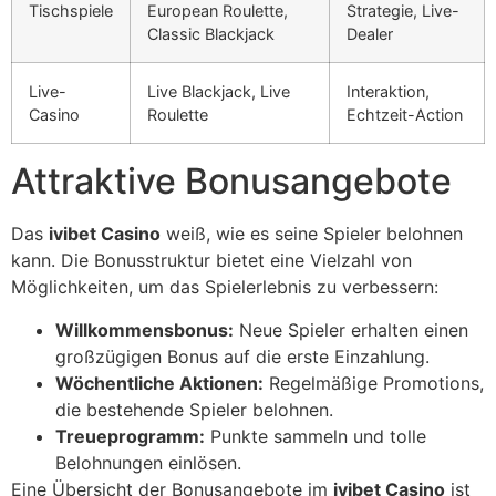
Tischspiele
European Roulette,
Strategie, Live-
Classic Blackjack
Dealer
Live-
Live Blackjack, Live
Interaktion,
Casino
Roulette
Echtzeit-Action
Attraktive Bonusangebote
Das
ivibet Casino
weiß, wie es seine Spieler belohnen
kann. Die Bonusstruktur bietet eine Vielzahl von
Möglichkeiten, um das Spielerlebnis zu verbessern:
Willkommensbonus:
Neue Spieler erhalten einen
großzügigen Bonus auf die erste Einzahlung.
Wöchentliche Aktionen:
Regelmäßige Promotions,
die bestehende Spieler belohnen.
Treueprogramm:
Punkte sammeln und tolle
Belohnungen einlösen.
Eine Übersicht der Bonusangebote im
ivibet Casino
ist