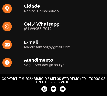
Cidade
Recife, Pernambuco
Cel / Whatsapp
(81)99965-7042
E-mail
Marciosantosf7@gmail.com
Atendimento
Seg – Sex das 9h as 19h
COPYRIGHT © 2022 MÁRCIO SANTOS WEB DESIGNER - TODOS OS
DIREITOS RESERVADOS.