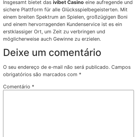
Insgesamt bietet das
ivibet Casino
eine aufregende und
sichere Plattform für alle Glücksspielbegeisterten. Mit
einem breiten Spektrum an Spielen, großzügigen Boni
und einem hervorragenden Kundenservice ist es ein
erstklassiger Ort, um Zeit zu verbringen und
möglicherweise auch Gewinne zu erzielen.
Deixe um comentário
O seu endereço de e-mail não será publicado.
Campos
obrigatórios são marcados com
*
Comentário
*