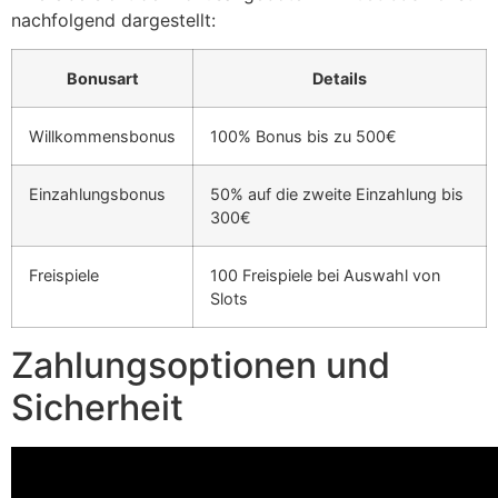
nachfolgend dargestellt:
Bonusart
Details
Willkommensbonus
100% Bonus bis zu 500€
Einzahlungsbonus
50% auf die zweite Einzahlung bis
300€
Freispiele
100 Freispiele bei Auswahl von
Slots
Zahlungsoptionen und
Sicherheit