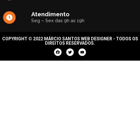
Atendimento
Seg – Sex das 9h as 19h
COPYRIGHT © 2022 MÁRCIO SANTOS WEB DESIGNER - TODOS OS
DIREITOS RESERVADOS.