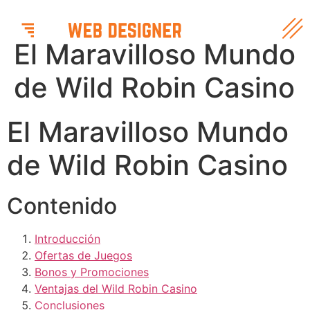
El Maravilloso Mundo
de Wild Robin Casino
El Maravilloso Mundo
de Wild Robin Casino
Contenido
Introducción
Ofertas de Juegos
Bonos y Promociones
Ventajas del Wild Robin Casino
Conclusiones