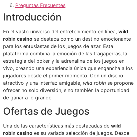
Preguntas Frecuentes
Introducción
En el vasto universo del entretenimiento en línea,
wild
robin casino
se destaca como un destino emocionante
para los entusiastas de los juegos de azar. Esta
plataforma combina la emoción de las tragaperras, la
estrategia del póker y la adrenalina de los juegos en
vivo, creando una experiencia única que engancha a los
jugadores desde el primer momento. Con un diseño
atractivo y una interfaz amigable,
wild robin
se propone
ofrecer no solo diversión, sino también la oportunidad
de ganar a lo grande.
Ofertas de Juegos
Una de las características más destacadas de
wild
robin casino
es su variada selección de juegos. Desde