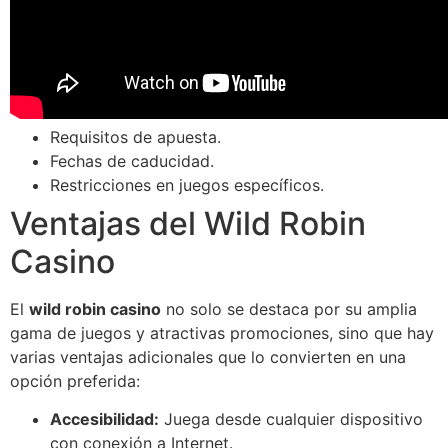
Requisitos de apuesta.
Fechas de caducidad.
Restricciones en juegos específicos.
Ventajas del Wild Robin
Casino
El
wild robin casino
no solo se destaca por su amplia
gama de juegos y atractivas promociones, sino que hay
varias ventajas adicionales que lo convierten en una
opción preferida:
Accesibilidad:
Juega desde cualquier dispositivo
con conexión a Internet.