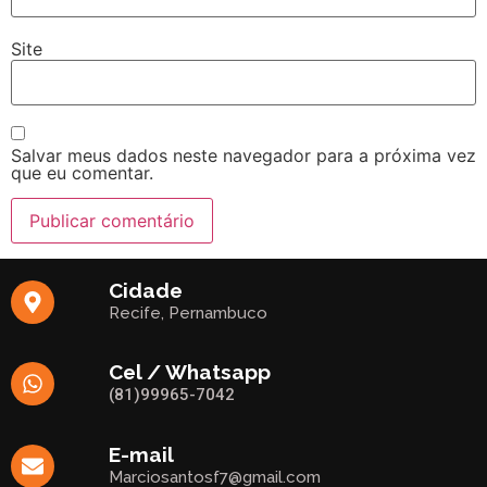
Site
Salvar meus dados neste navegador para a próxima vez
que eu comentar.
Cidade
Recife, Pernambuco
Cel / Whatsapp
(81)99965-7042
E-mail
Marciosantosf7@gmail.com