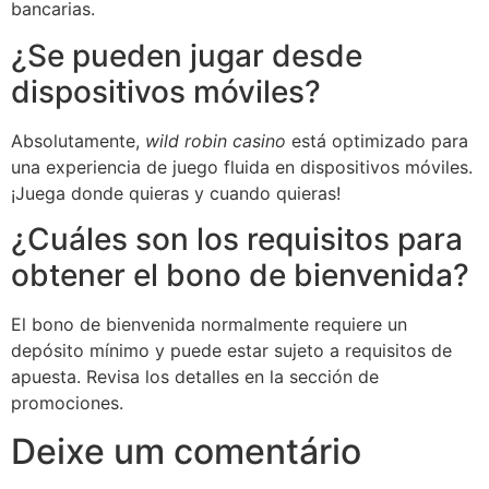
bancarias.
¿Se pueden jugar desde
dispositivos móviles?
Absolutamente,
wild robin casino
está optimizado para
una experiencia de juego fluida en dispositivos móviles.
¡Juega donde quieras y cuando quieras!
¿Cuáles son los requisitos para
obtener el bono de bienvenida?
El bono de bienvenida normalmente requiere un
depósito mínimo y puede estar sujeto a requisitos de
apuesta. Revisa los detalles en la sección de
promociones.
Deixe um comentário