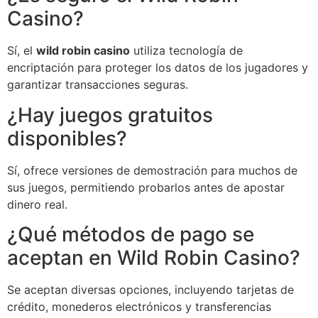
Casino?
Sí, el
wild robin casino
utiliza tecnología de
encriptación para proteger los datos de los jugadores y
garantizar transacciones seguras.
¿Hay juegos gratuitos
disponibles?
Sí, ofrece versiones de demostración para muchos de
sus juegos, permitiendo probarlos antes de apostar
dinero real.
¿Qué métodos de pago se
aceptan en Wild Robin Casino?
Se aceptan diversas opciones, incluyendo tarjetas de
crédito, monederos electrónicos y transferencias