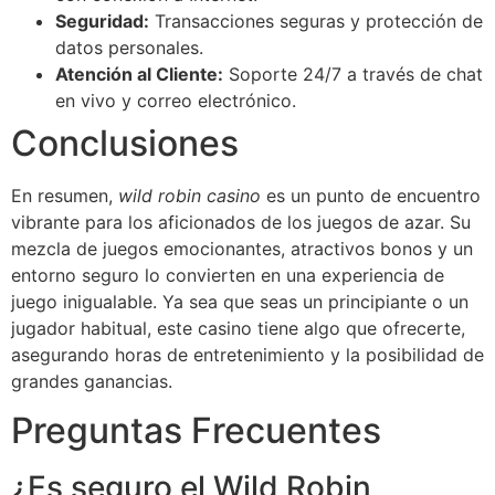
Seguridad:
Transacciones seguras y protección de
datos personales.
Atención al Cliente:
Soporte 24/7 a través de chat
en vivo y correo electrónico.
Conclusiones
En resumen,
wild robin casino
es un punto de encuentro
vibrante para los aficionados de los juegos de azar. Su
mezcla de juegos emocionantes, atractivos bonos y un
entorno seguro lo convierten en una experiencia de
juego inigualable. Ya sea que seas un principiante o un
jugador habitual, este casino tiene algo que ofrecerte,
asegurando horas de entretenimiento y la posibilidad de
grandes ganancias.
Preguntas Frecuentes
¿Es seguro el Wild Robin