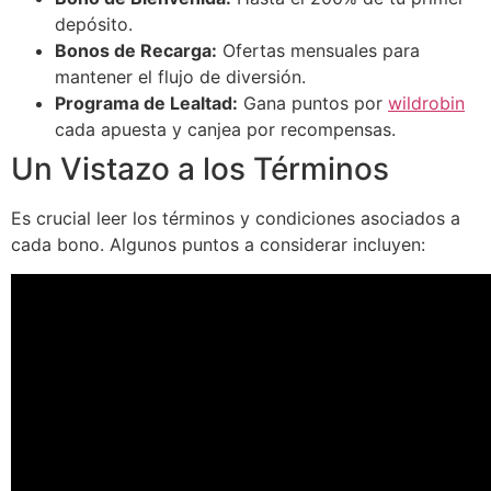
depósito.
Bonos de Recarga:
Ofertas mensuales para
mantener el flujo de diversión.
Programa de Lealtad:
Gana puntos por
wildrobin
cada apuesta y canjea por recompensas.
Un Vistazo a los Términos
Es crucial leer los términos y condiciones asociados a
cada bono. Algunos puntos a considerar incluyen: