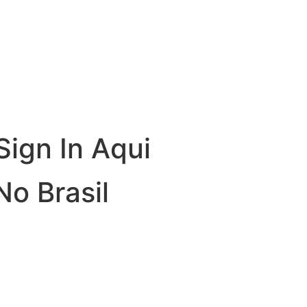
ign In Aqui
No Brasil