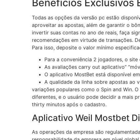
Benefícios Exclusivos 
Todas as opções da versão pc estão disponíve
aproveitar as apostas, além de garantir o bô
invertir suas contas no ano de reais, faça si
recomendações em virtude de transações. Dep
Para isso, deposite o valor mínimo especif
Para a conveniência 2 jogadores, o site
As avaliações carry out aplicativo” “mó
O aplicativo MostBet está disponível em
A qualidade da linha sobre apostas ao v
variações populares como o Spin and Win. O 
diferentes, e o usuário pode decidir a mais 
thirty minutos após o cadastro.
Aplicativo Weil Mostbet D
As operações da empresa são regulamentadas
responsabilidade da empresa em nível global