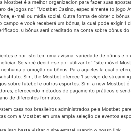
 a Mostbet é a melhor organizacion para fazer suas aposta
o de jogos no” “Mostbet Casino, especialmente to jogo Av
lefone, e-mail ou mídia social. Outra forma de obter o bônu
o campo e você receberá um bônus, la cual pode exigir 1 
erificado, u bônus será creditado na conta sobre bônus do 
entes e por isto tem uma avismal variedade de bônus e p
iciar. Se você decidir-se por utilizar to” “site móvel Mos
nenhuma promoção ou bônus. Para aqueles la cual preferem
ubstituto. Sim, the Mostbet oferece 1 serviço de streaming
s sobre futebol e outros esportes. Sim, a new Mostbet é c
dores, oferecendo métodos de pagamento práticos e sendo
 ano de diferentes formatos.
stem cassinos brasileiros administrados pela Mostbet pare
stas com a Mostbet em uma ampla seleção de eventos espo
a isso basta visitar o site estatal usando o nosso link.