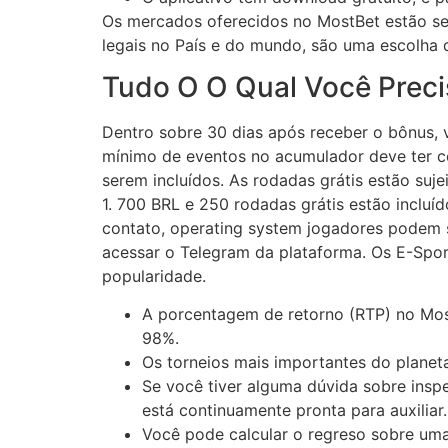
Os mercados oferecidos no MostBet estão sem
legais no País e do mundo, são uma escolha d
Tudo O O Qual Você Prec
Dentro sobre 30 dias após receber o bônus, 
mínimo de eventos no acumulador deve ter co
serem incluídos. As rodadas grátis estão su
1. 700 BRL e 250 rodadas grátis estão incluí
contato, operating system jogadores podem se
acessar o Telegram da plataforma. Os E-Spor
popularidade.
A porcentagem de retorno (RTP) no Most
98%.
Os torneios mais importantes do planet
Se você tiver alguma dúvida sobre ins
está continuamente pronta para auxiliar.
Você pode calcular o regreso sobre uma