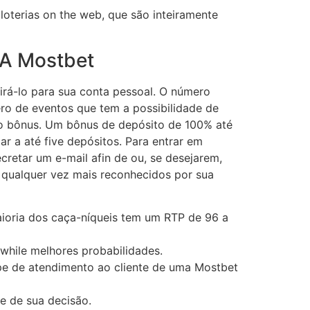
oterias on the web, que são inteiramente
 A Mostbet
irá-lo para sua conta pessoal. O número
ero de eventos que tem a possibilidade de
 do bônus. Um bônus de depósito de 100% até
r a até five depósitos. Para entrar em
cretar um e-mail afin de ou, se desejarem,
 qualquer vez mais reconhecidos por sua
aioria dos caça-níqueis tem um RTP de 96 a
while melhores probabilidades.
pe de atendimento ao cliente de uma Mostbet
e de sua decisão.