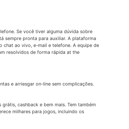
elefone. Se você tiver alguma dúvida sobre
á sempre pronta para auxiliar. A plataforma
o chat ao vivo, e-mail e telefone. A equipe de
am resolvidos de forma rápida at the
entas e arriesgar on-line sem complicações.
as grátis, cashback e bem mais. Tem também
rece milhares para jogos, incluindo os