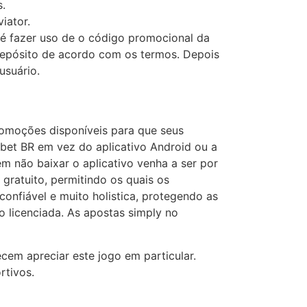
s.
iator.
s é fazer uso de o código promocional da
depósito de acordo com os termos. Depois
usuário.
romoções disponíveis para que seus
tbet BR em vez do aplicativo Android ou a
 não baixar o aplicativo venha a ser por
 gratuito, permitindo os quais os
onfiável e muito holistica, protegendo as
 licenciada. As apostas simply no
cem apreciar este jogo em particular.
rtivos.