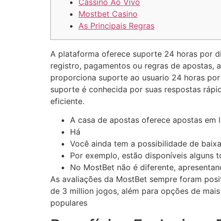
Cassino Ao Vivo
Mostbet Casino
As Principais Regras
A plataforma oferece suporte 24 horas por di
registro, pagamentos ou regras de apostas, 
proporciona suporte ao usuario 24 horas por d
suporte é conhecida por suas respostas rápid
eficiente.
A casa de apostas oferece apostas em lu
Há
Você ainda tem a possibilidade de baixa
Por exemplo, estão disponíveis alguns t
No MostBet não é diferente, apresentan
As avaliações da MostBet sempre foram posi
de 3 million jogos, além para opções de mais
populares