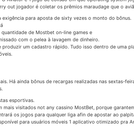
rry out jogador é coletar os prêmios maraudage que o avi
a exigência para aposta de sixty vezes o monto do bônus.
rá
 quantidade de Mostbet on-line games e
missado com o pelea à lavagem de dinheiro.
 produzir um cadastro rápido. Tudo isso dentro de uma pla
veis.
ais. Há ainda bônus de recargas realizadas nas sextas-feira
s.
stas esportivas.
m mais visitados not any cassino MostBet, porque garant
ará os jogos para qualquer liga afin de apostar ao palpit
disponível para usuários móveis 1 aplicativo otimizado pra