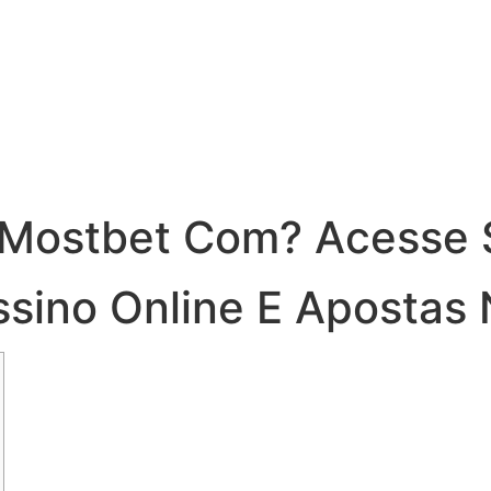
 Mostbet Com? Acesse S
ssino Online E Apostas 