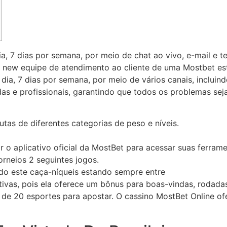
a, 7 dias por semana, por meio de chat ao vivo, e-mail e t
a new equipe de atendimento ao cliente de uma Mostbet est
ia, 7 dias por semana, por meio de vários canais, incluind
as e profissionais, garantindo que todos os problemas sej
tas de diferentes categorias de peso e níveis.
r o aplicativo oficial da MostBet para acessar suas ferram
orneios 2 seguintes jogos.
do este caça-níqueis estando sempre entre
tivas, pois ela oferece um bônus para boas-vindas, rodad
 de 20 esportes para apostar. O cassino MostBet Online ofe