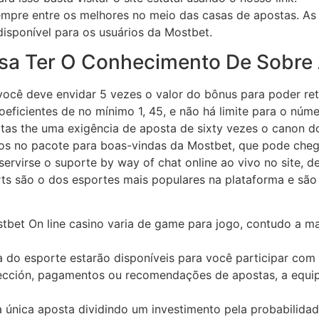
pre entre os melhores no meio das casas de apostas. As l
isponível para os usuários da Mostbet.
isa Ter O Conhecimento De Sobre
você deve envidar 5 vezes o valor do bônus para poder ret
eficientes de no mínimo 1, 45, e não há limite para o núm
jeitas the uma exigência de aposta de sixty vezes o canon
dos no pacote para boas-vindas da Mostbet, que pode chega
rvirse o suporte by way of chat online ao vivo no site, de
ts são o dos esportes mais populares na plataforma e são
bet On line casino varia de game para jogo, contudo a m
a do esporte estarão disponíveis para você participar com 
pección, pagamentos ou recomendações de apostas, a equi
 única aposta dividindo um investimento pela probabilidad