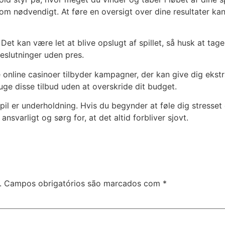
om nødvendigt. At føre en oversigt over dine resultater kan o
Det kan være let at blive opslugt af spillet, så husk at tage
eslutninger uden pres.
nline casinoer tilbyder kampagner, der kan give dig ekstra 
ge disse tilbud uden at overskride dit budget.
il er underholdning. Hvis du begynder at føle dig stresset
ansvarligt og sørg for, at det altid forbliver sjovt.
.
Campos obrigatórios são marcados com
*