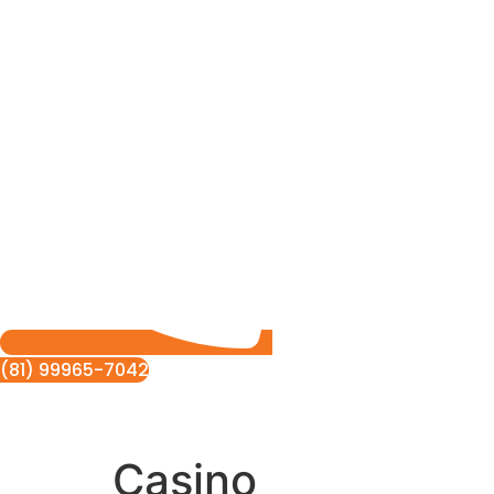
Ir
para
BENEFÍCIOS
SERVIÇOS
DEPOIMENTOS
o
conteúdo
(81) 99965-7042
Casino