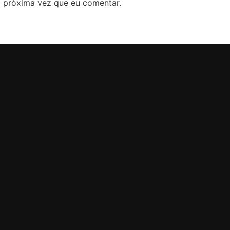
 próxima vez que eu comentar.