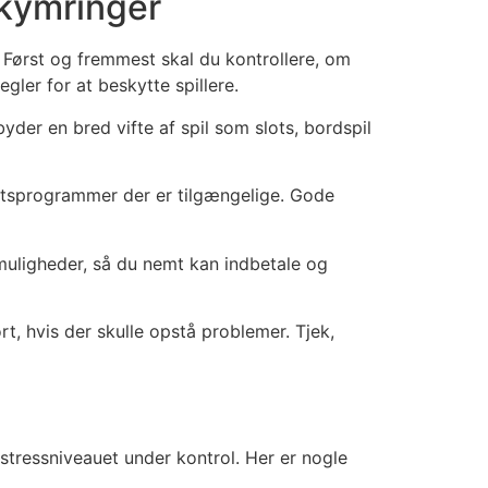
ekymringer
e. Først og fremmest skal du kontrollere, om
gler for at beskytte spillere.
yder en bred vifte af spil som slots, bordspil
tetsprogrammer der er tilgængelige. Gode
muligheder, så du nemt kan indbetale og
rt, hvis der skulle opstå problemer. Tjek,
stressniveauet under kontrol. Her er nogle