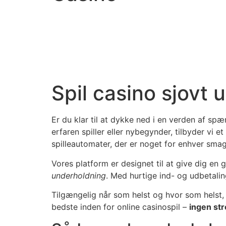
Spil casino sjovt
Er du klar til at dykke ned i en verden af s
erfaren spiller eller nybegynder, tilbyder vi e
spilleautomater, der er noget for enhver smag
Vores platform er designet til at give dig en 
underholdning
. Med hurtige ind- og udbetali
Tilgængelig når som helst og hvor som helst, vo
bedste inden for online casinospil –
ingen st