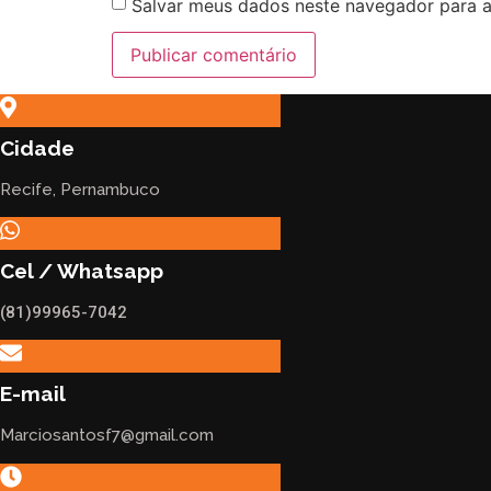
Salvar meus dados neste navegador para a
Cidade
Recife, Pernambuco
Cel / Whatsapp
(81)99965-7042
E-mail
Marciosantosf7@gmail.com