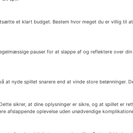
stsætte et klart budget. Bestem hvor meget du er villig til at
regelmæssige pauser for at slappe af og reflektere over din
på at nyde spillet snarere end at vinde store belønninger. 
tte sikrer, at dine oplysninger er sikre, og at spillet er re
 mere afslappende oplevelse uden unødvendige komplikatione