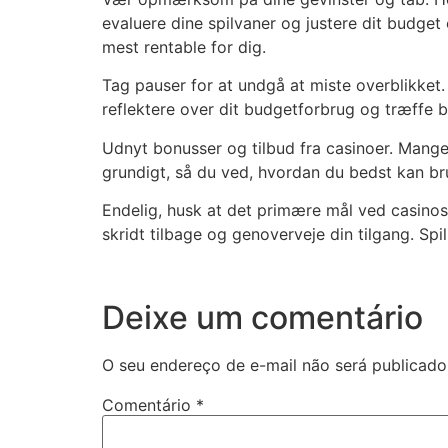
evaluere dine spilvaner og justere dit budget 
mest rentable for dig.
Tag pauser for at undgå at miste overblikket. 
reflektere over dit budgetforbrug og træffe b
Udnyt bonusser og tilbud fra casinoer. Mange o
grundigt, så du ved, hvordan du bedst kan bru
Endelig, husk at det primære mål ved casinosp
skridt tilbage og genoverveje din tilgang. Spil 
Deixe um comentário
O seu endereço de e-mail não será publicado
Comentário
*