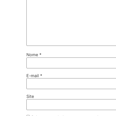
Nome
*
E-mail
*
Site