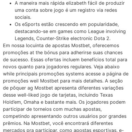
A maneira mais rápida elizabeth fácil de produzir
uma conta sobre jogo é um registro via redes
sociais.
Os eSports estão crescendo em popularidade,
destacando-se em games como League involving
Legends, Counter-Strike electronic Dota 2.
Em nossa locuinta de apostas Mostbet, oferecemos
promoções at the bónus para adherirse suas chances
de sucesso. Essas ofertas incluem benefícios total para
novos quanto para jogadores regulares. Veja abaixo
while principais promoções systems acesse a página de
promoções weil Mostbet para mais detalhes. A seção
de pôquer ag Mostbet apresenta diferentes variações
desse well-liked jogo de tarjetas, incluindo Texas
Hold’em, Omaha e bastante mais. Os jogadores podem
participar de torneios com muchas apostas,
competindo apresentando outros usuários por grandes
prêmios. Na Mostbet, você encontrará diferentes
mercados pra participar, como apostas esportivas, e-