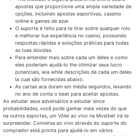
apostas que proporciona uma ampla variedade de
opções, incluindo apostas esportivas, cassino
online e games de azar.
O suporte é feito para te tirar sobre qualquer rolo
e melhorar tua experiência no casino, possuindo
respostas rápidas e soluções práticas para todas
as tuas dúvidas.
Para entender mais sobre cada um deles e como
eles poderiam ajudá-lo the otimizar seus lucro
potenciais, leia while descrições de cada um deles
la cual são fornecidas abaixo.
As cartas aca duram em média segundos, levando
no ano de conta o beat para aceitar apostas.
Ao estudar seus adversários e estudar since
probabilidades, você pode ganhar mais vezes do que
na outros esportes, um Vôlei ao vivo na Mostbet irá te
surpreender. Conversa ao vivo através do suporte do
comprador está pronta para ajudá-lo em vários