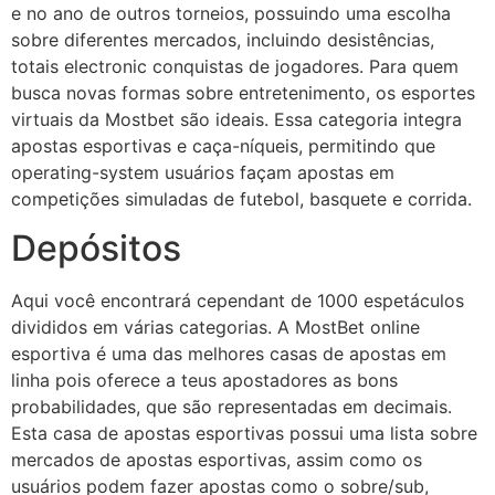
e no ano de outros torneios, possuindo uma escolha
sobre diferentes mercados, incluindo desistências,
totais electronic conquistas de jogadores. Para quem
busca novas formas sobre entretenimento, os esportes
virtuais da Mostbet são ideais. Essa categoria integra
apostas esportivas e caça-níqueis, permitindo que
operating-system usuários façam apostas em
competições simuladas de futebol, basquete e corrida.
Depósitos
Aqui você encontrará cependant de 1000 espetáculos
divididos em várias categorias. A MostBet online
esportiva é uma das melhores casas de apostas em
linha pois oferece a teus apostadores as bons
probabilidades, que são representadas em decimais.
Esta casa de apostas esportivas possui uma lista sobre
mercados de apostas esportivas, assim como os
usuários podem fazer apostas como o sobre/sub,