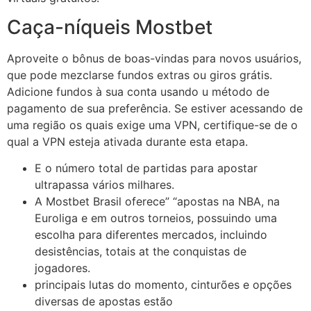
Caça-níqueis Mostbet
Aproveite o bônus de boas-vindas para novos usuários,
que pode mezclarse fundos extras ou giros grátis.
Adicione fundos à sua conta usando u método de
pagamento de sua preferência. Se estiver acessando de
uma região os quais exige uma VPN, certifique-se de o
qual a VPN esteja ativada durante esta etapa.
E o número total de partidas para apostar
ultrapassa vários milhares.
A Mostbet Brasil oferece” “apostas na NBA, na
Euroliga e em outros torneios, possuindo uma
escolha para diferentes mercados, incluindo
desistências, totais at the conquistas de
jogadores.
principais lutas do momento, cinturões e opções
diversas de apostas estão