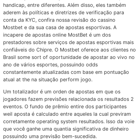
handicap, entre diferentes. Além disso, eles também
aderem às políticas e diretrizes de verificação para
conta da KYC, confira nossa revisão do cassino
Mostbet e da sua casa de apostas esportivas. A
incapere de apostas online MostBet é um dos
prestadores sobre serviços de apostas esportivas mais
confiáveis do Chipre. O Mostbet oferece aos clientes no
Brasil some sort of oportunidade de apostar ao vivo no
ano de vários esportes, possuindo odds
constantemente atualizadas com base em pontuação
atual at the na situação perform jogo.
Um totalizador é um orden de apostas em que os
jogadores fazem previsões relacionada os resultados 2
eventos. O fundo de prêmio entire dos participantes
weil aposta é calculado entre aqueles la cual previram
corretamente operating system resultados. Isso da voie
que você ganhe uma quantia significativa de dinheiro
possuindo uma previsão bem-sucedida.