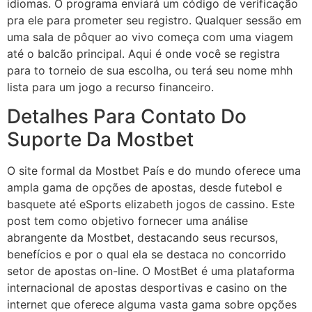
idiomas. O programa enviará um código de verificação
pra ele para prometer seu registro. Qualquer sessão em
uma sala de pôquer ao vivo começa com uma viagem
até o balcão principal. Aqui é onde você se registra
para to torneio de sua escolha, ou terá seu nome mhh
lista para um jogo a recurso financeiro.
Detalhes Para Contato Do
Suporte Da Mostbet
O site formal da Mostbet País e do mundo oferece uma
ampla gama de opções de apostas, desde futebol e
basquete até eSports elizabeth jogos de cassino. Este
post tem como objetivo fornecer uma análise
abrangente da Mostbet, destacando seus recursos,
benefícios e por o qual ela se destaca no concorrido
setor de apostas on-line. O MostBet é uma plataforma
internacional de apostas desportivas e casino on the
internet que oferece alguma vasta gama sobre opções