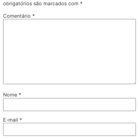
obrigatórios são marcados com
*
Comentário
*
Nome
*
E-mail
*