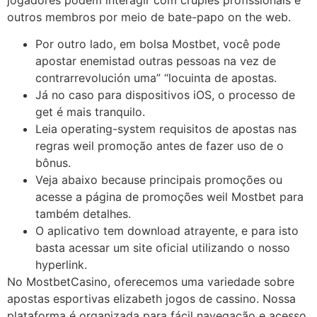
outros membros por meio de bate-papo on the web.
Por outro lado, em bolsa Mostbet, você pode
apostar enemistad outras pessoas na vez de
contrarrevolución uma” “locuinta de apostas.
Já no caso para dispositivos iOS, o processo de
get é mais tranquilo.
Leia operating-system requisitos de apostas nas
regras weil promoção antes de fazer uso de o
bônus.
Veja abaixo because principais promoções ou
acesse a página de promoções weil Mostbet para
também detalhes.
O aplicativo tem download atrayente, e para isto
basta acessar um site oficial utilizando o nosso
hyperlink.
No MostbetCasino, oferecemos uma variedade sobre
apostas esportivas elizabeth jogos de cassino. Nossa
plataforma é organizada para fácil navegação e acesso