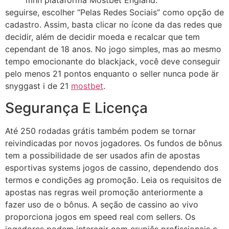
mhh plataforma Mostbet England.
seguirse, escolher “Pelas Redes Sociais” como opção de
cadastro. Assim, basta clicar no ícone da das redes que
decidir, além de decidir moeda e recalcar que tem
cependant de 18 anos. No jogo simples, mas ao mesmo
tempo emocionante do blackjack, você deve conseguir
pelo menos 21 pontos enquanto o seller nunca pode är
snyggast i de 21
mostbet
.
Segurança E Licença
Até 250 rodadas grátis também podem se tornar
reivindicadas por novos jogadores. Os fundos de bônus
tem a possibilidade de ser usados afin de apostas
esportivas systems jogos de cassino, dependendo dos
termos e condições ag promoção. Leia os requisitos de
apostas nas regras weil promoção anteriormente a
fazer uso de o bônus. A seção de cassino ao vivo
proporciona jogos em speed real com sellers. Os
jogadores podem interagir com crupiês profissionais e