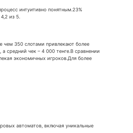
 процесс интуитивно понятным.23%
,2 из 5.
е чем 350 слотами привлекают более
 а средний чек – 4 000 тенге.В сравнении
влекая экономичных игроков.Для более
ровых автоматов, включая уникальные