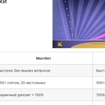
ки
Мостбет
ыстрое, без лишних вопросов
Быст
50+ слотов, 20 настольных
500+
ервичный депозит + 100%
150%