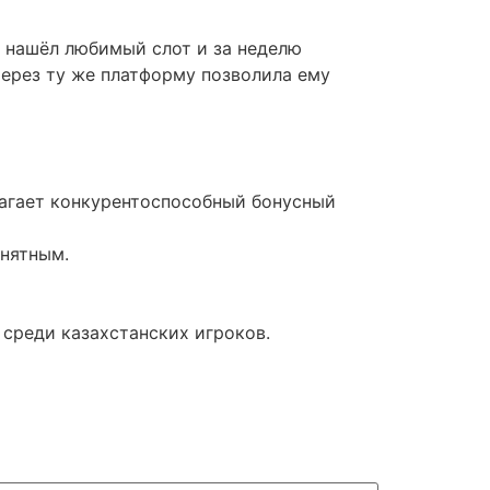
е, нашёл любимый слот и за неделю
через ту же платформу позволила ему
лагает конкурентоспособный бонусный
онятным.
 среди казахстанских игроков.