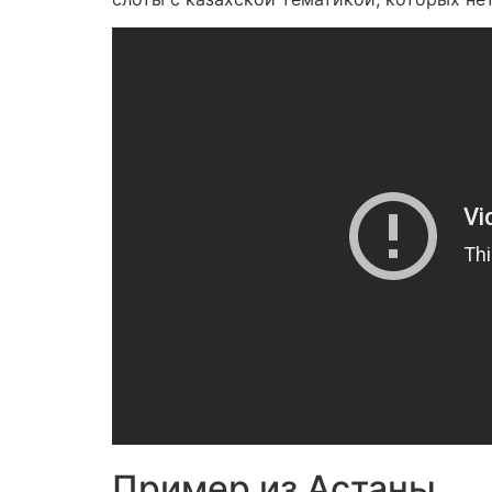
Пример из Астаны