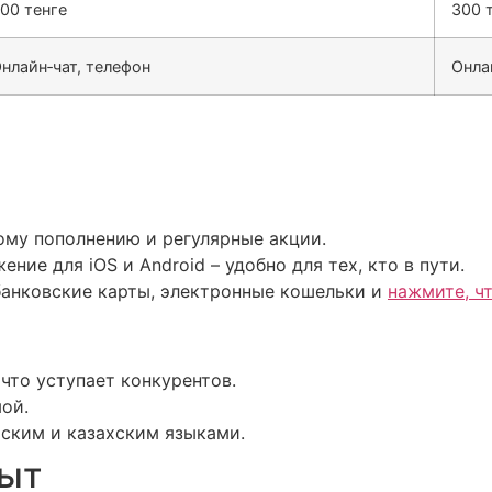
00 тенге
300 
нлайн‑чат, телефон
Онлай
ому пополнению и регулярные акции.
ие для iOS и Android – удобно для тех, кто в пути.
банковские карты, электронные кошельки и
нажмите, ч
 что уступает конкурентов.
ой.
ским и казахским языками.
пыт