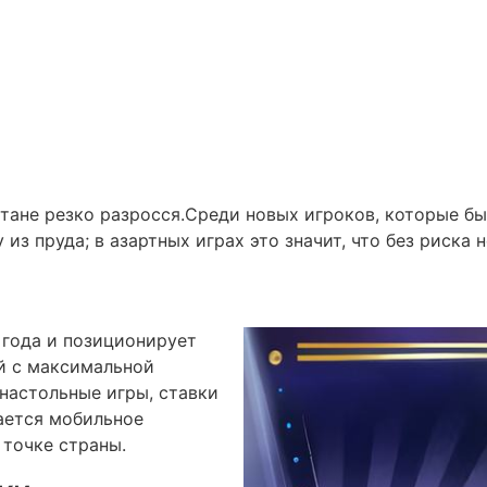
стане резко разросся.Среди новых игроков, которые бы
 из пруда; в азартных играх это значит, что без риска
 года и позиционирует
ий с максимальной
 настольные игры, ставки
ается мобильное
 точке страны.