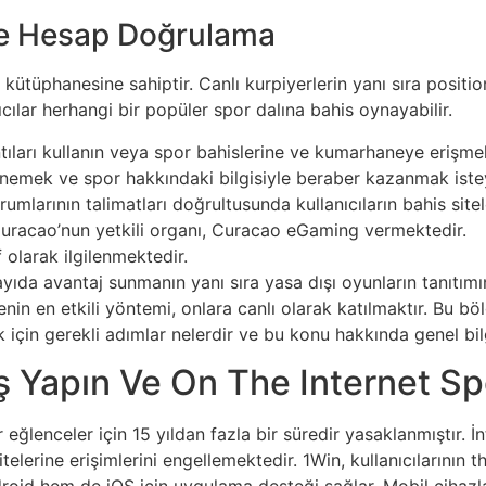
 Ve Hesap Doğrulama
n kütüphanesine sahiptir. Canlı kurpiyerlerin yanı sıra posit
nıcılar herhangi bir popüler spor dalına bahis oynayabilir.
tıları kullanın veya spor bahislerine ve kumarhaneye erişme
denemek ve spor hakkındaki bilgisiyle beraber kazanmak ist
umlarının talimatları doğrultusunda kullanıcıların bahis sitel
 Curacao’nun yetkili organı, Curacao eGaming vermektedir.
 olarak ilgilenmektedir.
 sayıda avantaj sunmanın yanı sıra yasa dışı oyunların tanıtı
in en etkili yöntemi, onlara canlı olarak katılmaktır. Bu böl
k için gerekli adımlar nelerdir ve bu konu hakkında genel bil
iş Yapın Ve On The Internet Sp
ğlenceler için 15 yıldan fazla bir süredir yasaklanmıştır. İn
itelerine erişimlerini engellemektedir. 1Win, kullanıcılarının 
oid hem de iOS için uygulama desteği sağlar. Mobil cihazlar