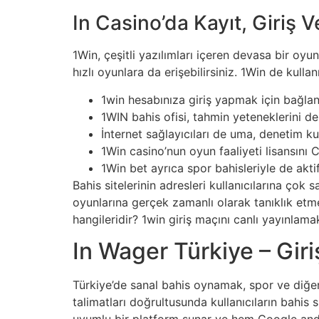
In Casino’da Kayıt, Giriş
1Win, çeşitli yazılımları içeren devasa bir oyu
hızlı oyunlara da erişebilirsiniz. 1Win de kulla
1win hesabınıza giriş yapmak için bağlan
1WIN bahis ofisi, tahmin yeteneklerini 
İnternet sağlayıcıları de uma, denetim kur
1Win casino’nun oyun faaliyeti lisansını
1Win bet ayrıca spor bahisleriyle de aktif
Bahis sitelerinin adresleri kullanıcılarına çok
oyunlarına gerçek zamanlı olarak tanıklık etmen
hangileridir? 1win giriş maçını canlı yayınlama
In Wager Türkiye – Gir
Türkiye’de sanal bahis oynamak, spor ve diğer e
talimatları doğrultusunda kullanıcıların bahis s
uyumlu bir platform sunar ve hem Google andr