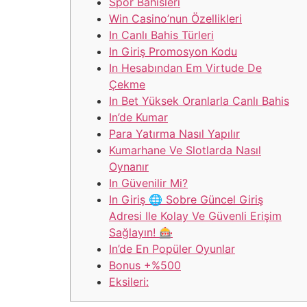
Spor Bahisleri
Win Casino’nun Özellikleri
In Canlı Bahis Türleri
In Giriş Promosyon Kodu
In Hesabından Em Virtude De
Çekme
In Bet Yüksek Oranlarla Canlı Bahis
In’de Kumar
Para Yatırma Nasıl Yapılır
Kumarhane Ve Slotlarda Nasıl
Oynanır
In Güvenilir Mi?
In Giriş 🌐 Sobre Güncel Giriş
Adresi Ile Kolay Ve Güvenli Erişim
Sağlayın! 🎰
In’de En Popüler Oyunlar
Bonus +%500
Eksileri: