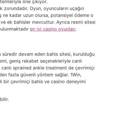
temleriyle öne çıkıyor.
 zorundadır. Oyun, oyuncuların uçağın
ş ne kadar uzun olursa, potansiyel ödeme o
e ek bahisler mevcuttur. Ayrıca resmi sitesi
e bulunmaktadır
en iyi casino oyunları
.
zun süredir devam eden bahis sitesi, kurulduğu
emi, geniş rekabet seçenekleriyle canlı
 canlı sprained ankle treatment de çevrimiçi
den fazla güvenli yöntem sağlar. 1Win,
li bir çevrimiçi bahis ve casino deneyimi
ilir.