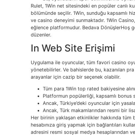
Rulet, 1Win net sitesindeki en popüler canlı k
bölümünde seçilir. 1Win, sunduğu kapsamlı hizme
ve casino deneyimi sunmaktadır. 1Win Casino, 
eğlence platformudur. Bedava DönüşlerHoş gel
düzenler.
In Web Site Erişimi
Uygulama ile oyuncular, tüm favori casino oyun
yönetebilirler. Ve bahislerde bu, kazanılan pra
arayanlar için cazip bir seçenek olabilir.
Tüm para 1Win top rated bakiyesine alınır
Platformun popülerliği, kapsamlı bonus
Ancak, Türkiye’deki oyuncular için yasal
Ancak, Türk makamlarından resmi bir lisa
Her birinin yaklaşan etkinlikler hakkında tüm 
hesabınıza giriş yapmak için bağlantıları kull
adresini resmi sosyal medya hesaplarından vey