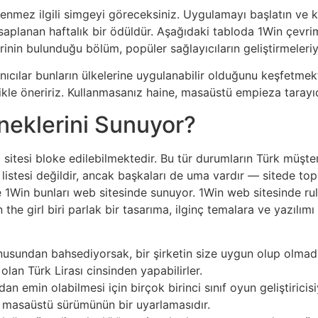
enmez ilgili simgeyi göreceksiniz. Uygulamayı başlatın ve ki
aplanan haftalık bir ödüldür. Aşağıdaki tabloda 1Win çevri
elerinin bulunduğu bölüm, popüler sağlayıcıların geliştirmeleri
nıcılar bunların ülkelerine uygulanabilir olduğunu keşfetm
likle öneririz. Kullanmasanız haine, masaüstü empieza taray
neklerini Sunuyor?
itesi bloke edilebilmektedir. Bu tür durumların Türk müşteri
tam listesi değildir, ancak başkaları de uma vardır — sitede 
e 1Win bunları web sitesinde sunuyor. 1Win web sitesinde rule
 the girl biri parlak bir tasarıma, ilginç temalara ve yazılı
usundan bahsediyorsak, bir şirketin size uygun olup olmad
olan Türk Lirası cinsinden yapabilirler.
n emin olabilmesi için birçok birinci sınıf oyun geliştiricisiy
, masaüstü sürümünün bir uyarlamasıdır.