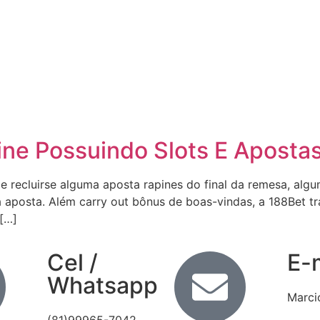
ine Possuindo Slots E Apostas
 recluirse alguma aposta rapines do final da remesa, alg
a aposta. Além carry out bônus de boas-vindas, a 188Bet 
 […]
Cel /
E-
Whatsapp
Marci