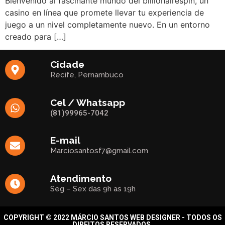
Bienvenido al fascinante mundo del billionairespin, un
casino en línea que promete llevar tu experiencia de
juego a un nivel completamente nuevo. En un entorno
creado para […]
Cidade
Recife, Pernambuco
Cel / Whatsapp
(81)99965-7042
E-mail
Marciosantosf7@gmail.com
Atendimento
Seg – Sex das 9h as 19h
COPYRIGHT © 2022 MÁRCIO SANTOS WEB DESIGNER - TODOS OS
DIREITOS RESERVADOS.