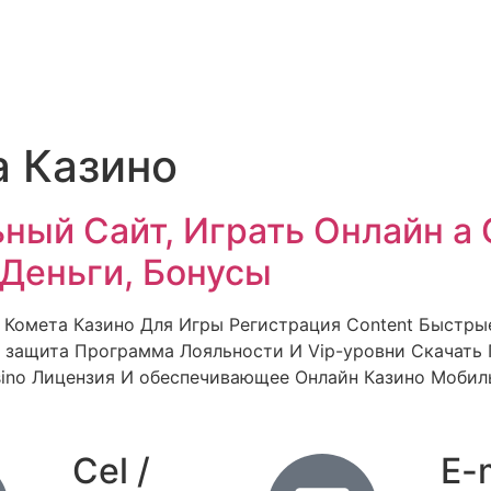
а Казино
ный Сайт, Играть Онлайн а 
Деньги, Бонусы
 Комета Казино Для Игры Регистрация Content Быстры
И защита Программа Лояльности И Vip-уровни Скачать
ino Лицензия И обеспечивающее Онлайн Казино Мобиль
Cel /
E-